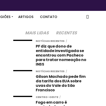
EGIÕES
ARTIGOS
CONTATO
MAIS LIDAS
RECENTES
NOTÍCIAS RECENTES
PF diz que dono de
entidade investigada se
encontrou com Pacheco
para tratar nomeação no
INSS
NOTÍCIAS RECENTES
Gilson Machado pede fim
da tarifa dos EUA sobre
uvas do Vale do São
Francisco
CENTRO-OESTE
Fogo em carro é