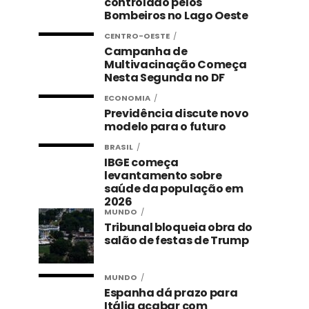
controlado pelos
Bombeiros no Lago Oeste
CENTRO-OESTE
Campanha de
Multivacinação Começa
Nesta Segunda no DF
ECONOMIA
Previdência discute novo
modelo para o futuro
BRASIL
IBGE começa
levantamento sobre
saúde da população em
2026
MUNDO
Tribunal bloqueia obra do
salão de festas de Trump
MUNDO
Espanha dá prazo para
Itália acabar com