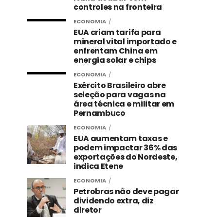
controles na fronteira
ECONOMIA
EUA criam tarifa para
mineral vital importado e
enfrentam China em
energia solar e chips
ECONOMIA
Exército Brasileiro abre
seleção para vagas na
área técnica e militar em
Pernambuco
ECONOMIA
EUA aumentam taxas e
podem impactar 36% das
exportações do Nordeste,
indica Etene
ECONOMIA
Petrobras não deve pagar
dividendo extra, diz
diretor