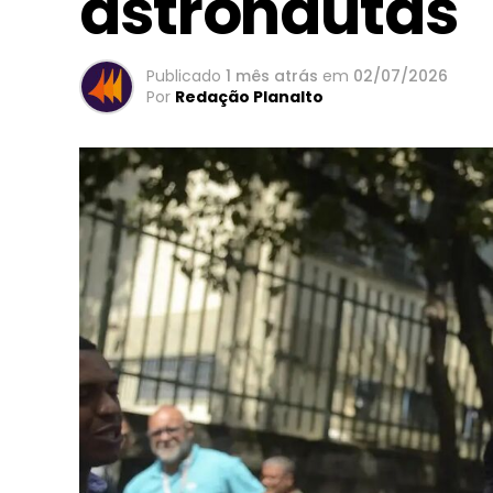
astronautas
Publicado
1 mês atrás
em
02/07/2026
Por
Redação Planalto