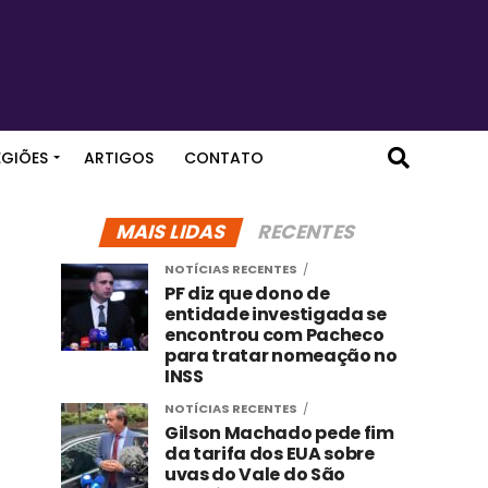
EGIÕES
ARTIGOS
CONTATO
MAIS LIDAS
RECENTES
NOTÍCIAS RECENTES
PF diz que dono de
entidade investigada se
encontrou com Pacheco
para tratar nomeação no
INSS
NOTÍCIAS RECENTES
Gilson Machado pede fim
da tarifa dos EUA sobre
uvas do Vale do São