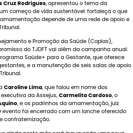
s Cruz Rodrigues
, apresentou o tema da
 começo de vida sustentável: fortaleça o que
da amamentação depende de uma rede de apoio e
ribunal.
nejamento e Promoção da Saúde (Coplas),
promisso do TJDFT vai além da campanha anual.
 programa Saúde+ para a Gestante, que oferece
estantes, e a manutenção de seis salas de apoio
ribunal.
za
Caroline Lima
, que falou em nome dos
 executiva da Assejus,
Carmelita Cardoso
, o
Aquino
, e os padrinhos da amamentação, juiz
O evento foi encerrado com um lanche oferecido
 confraternização.