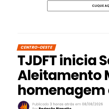
CLIQUE A
CENTRO-OESTE
TJDFT inicia
Aleitamento
homenagem 
Publicado
3 horas atrás
em
08/08/2026
Por
Redação Planalto