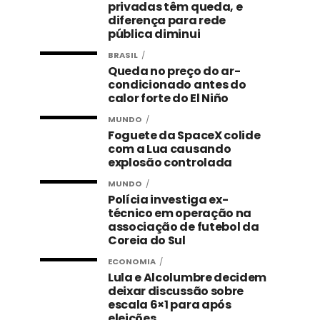
privadas têm queda, e
diferença para rede
pública diminui
BRASIL
Queda no preço do ar-
condicionado antes do
calor forte do El Niño
MUNDO
Foguete da SpaceX colide
com a Lua causando
explosão controlada
MUNDO
Polícia investiga ex-
técnico em operação na
associação de futebol da
Coreia do Sul
ECONOMIA
Lula e Alcolumbre decidem
deixar discussão sobre
escala 6×1 para após
eleições