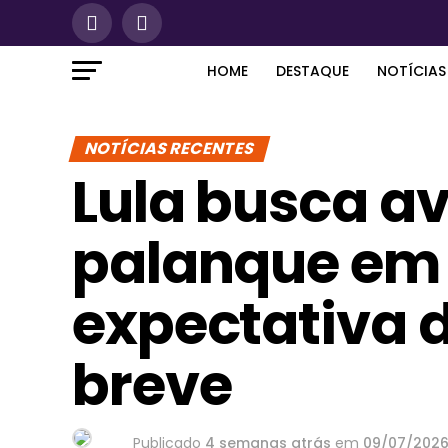
HOME
DESTAQUE
NOTÍCIAS
NOTÍCIAS RECENTES
Lula busca a
palanque em
expectativa d
breve
Publicado
4 semanas atrás
em
09/07/202