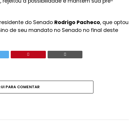
s, rejeitou a possibilidade e mantém sua pré-
-presidente do Senado
Rodrigo Pacheco
, que optou
rmino de seu mandato no Senado no final deste
QUI PARA COMENTAR