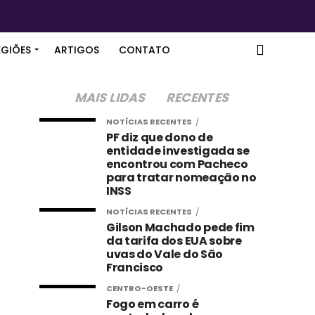
EGIÕES
ARTIGOS
CONTATO
MAIS LIDAS
RECENTES
NOTÍCIAS RECENTES
PF diz que dono de
entidade investigada se
encontrou com Pacheco
para tratar nomeação no
INSS
NOTÍCIAS RECENTES
Gilson Machado pede fim
da tarifa dos EUA sobre
uvas do Vale do São
Francisco
CENTRO-OESTE
Fogo em carro é