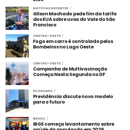
NOTÍCIAS RECENTES
Gilson Machado pede fim da tarifa
dos EUA sobre uvas do Vale do São
Francisco
CENTRO-OESTE
Fogo em carro é controlado pelos
Bombeiros no Lago Oeste
CENTRO-OESTE
Campanha de Multivacinação
Começa Nesta Segunda no DF
ECONOMIA
Previdência discute novo modelo
para o futuro
BRASIL
IBGE começa levantamento sobre
saúde da população em 2026