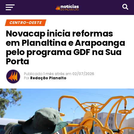
CENTRO-OESTE
Novacap inicia reformas
em Planaltina e Arapoanga
pelo programa GDF na Sua
Porta
Publicado
1 mês atrás
em
02/07/2026
Por
Redação Planalto