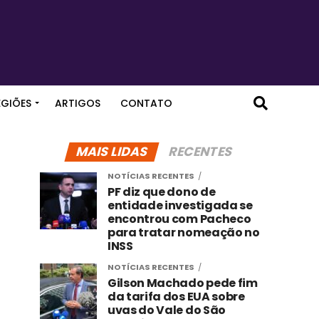
EGIÕES
ARTIGOS
CONTATO
MAIS LIDAS
RECENTES
NOTÍCIAS RECENTES
PF diz que dono de
entidade investigada se
encontrou com Pacheco
para tratar nomeação no
INSS
NOTÍCIAS RECENTES
Gilson Machado pede fim
da tarifa dos EUA sobre
uvas do Vale do São