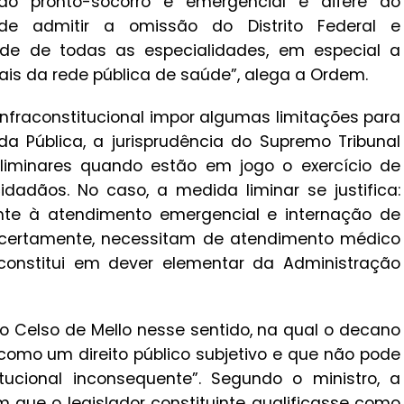
ao pronto-socorro é emergencial e difere do
de admitir a omissão do Distrito Federal e
ade de todas as especialidades, em especial a
tais da rede pública de saúde”, alega a Ordem.
nfraconstitucional impor algumas limitações para
a Pública, a jurisprudência do Supremo Tribunal
a liminares quando estão em jogo o exercício de
idadãos. No caso, a medida liminar se justifica:
ente à atendimento emergencial e internação de
 certamente, necessitam de atendimento médico
constitui em dever elementar da Administração
o Celso de Mello nesse sentido, na qual o decano
como um direito público subjetivo e que não pode
ucional inconsequente”. Segundo o ministro, a
m que o legislador constituinte qualificasse como