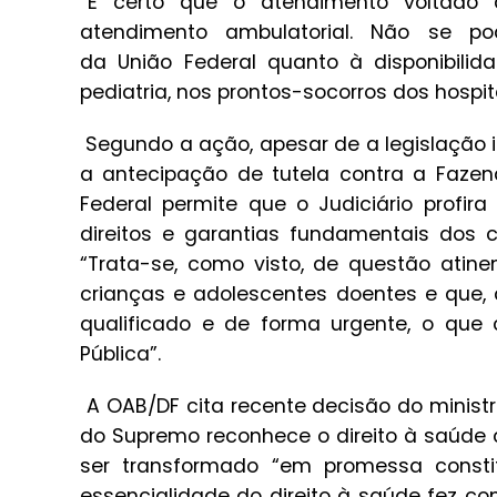
“É certo que o atendimento voltado 
atendimento ambulatorial. Não se po
da União Federal quanto à disponibilid
pediatria, nos prontos-socorros dos hospi
Segundo a ação, apesar de a legislação i
a antecipação de tutela contra a Fazend
Federal permite que o Judiciário profir
direitos e garantias fundamentais dos c
“Trata-se, como visto, de questão atin
crianças e adolescentes doentes e que,
qualificado e de forma urgente, o que 
Pública”.
A OAB/DF cita recente decisão do ministr
do Supremo reconhece o direito à saúde 
ser transformado “em promessa constit
essencialidade do direito à saúde fez co