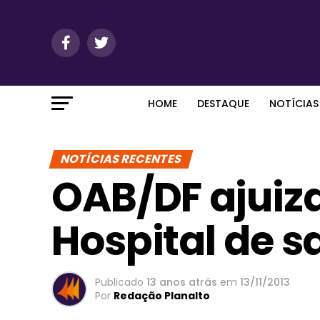
HOME
DESTAQUE
NOTÍCIAS
NOTÍCIAS RECENTES
OAB/DF ajuiz
Hospital de s
Publicado
13 anos atrás
em
13/11/2013
Por
Redação Planalto