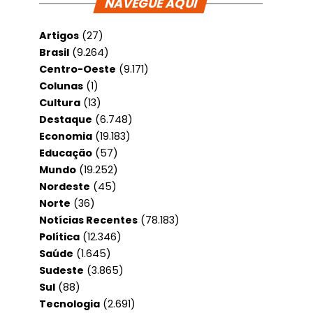
NAVEGUE AQUI
Artigos
(27)
Brasil
(9.264)
Centro-Oeste
(9.171)
Colunas
(1)
Cultura
(13)
Destaque
(6.748)
Economia
(19.183)
Educação
(57)
Mundo
(19.252)
Nordeste
(45)
Norte
(36)
Notícias Recentes
(78.183)
Política
(12.346)
Saúde
(1.645)
Sudeste
(3.865)
Sul
(88)
Tecnologia
(2.691)