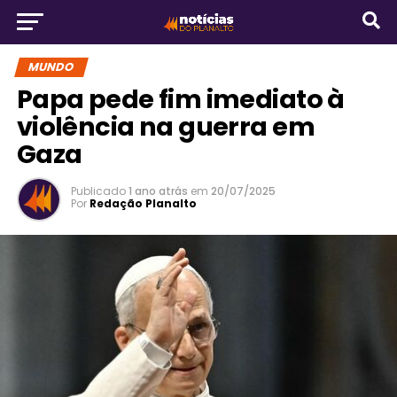
MUNDO
Papa pede fim imediato à
violência na guerra em
Gaza
Publicado
1 ano atrás
em
20/07/2025
Por
Redação Planalto