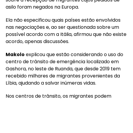
asilo foram negados na Europa.
Ela não especificou quais países estão envolvidos
nas negociações e, ao ser questionada sobre um
possível acordo com a Itália, afirmou que não existe
acordo, apenas discussões.
Makolo
explicou que estão considerando o uso do
centro de trânsito de emergência localizado em
Gashora, no leste de Ruanda, que desde 2019 tem
recebido milhares de migrantes provenientes da
Líbia, ajudando a salvar inúmeras vidas.
Nos centros de trânsito, os migrantes podem
receber atendimento médico, participar de
treinamentos e descansar. Os pedidos de asilo
também são avaliados nesses locais.
Os migrantes podem retornar com segurança aos