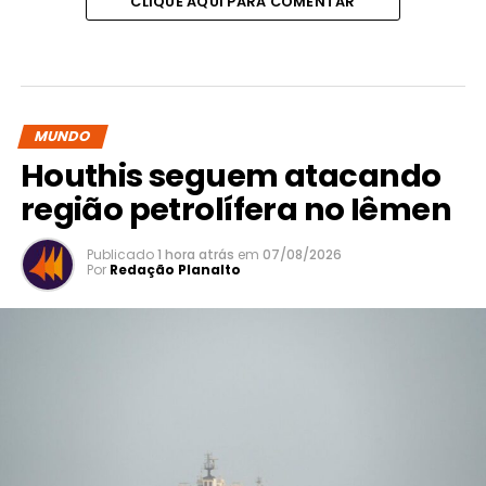
CLIQUE AQUI PARA COMENTAR
MUNDO
Houthis seguem atacando
região petrolífera no Iêmen
Publicado
1 hora atrás
em
07/08/2026
Por
Redação Planalto