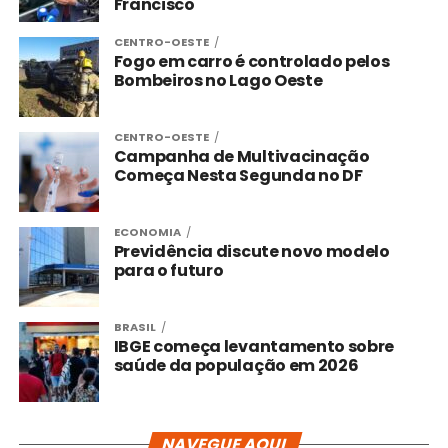
Francisco
CENTRO-OESTE
Fogo em carro é controlado pelos
Bombeiros no Lago Oeste
CENTRO-OESTE
Campanha de Multivacinação
Começa Nesta Segunda no DF
ECONOMIA
Previdência discute novo modelo
para o futuro
BRASIL
IBGE começa levantamento sobre
saúde da população em 2026
NAVEGUE AQUI