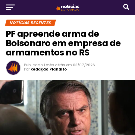
NOTÍCIAS RECENTES
PF apreende arma de
Bolsonaro em empresa de
armamentos no RS
Publicado
1 mês atrás
em
08/07/2026
Por
Redação Planalto