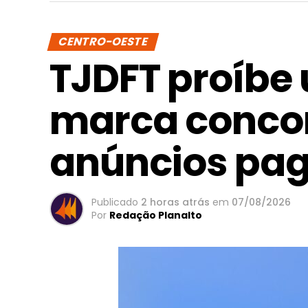
CENTRO-OESTE
TJDFT proíbe 
marca conco
anúncios pa
Publicado
2 horas atrás
em
07/08/2026
Por
Redação Planalto