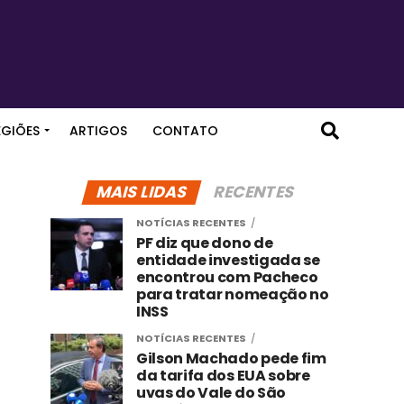
EGIÕES
ARTIGOS
CONTATO
MAIS LIDAS
RECENTES
NOTÍCIAS RECENTES
PF diz que dono de
entidade investigada se
encontrou com Pacheco
para tratar nomeação no
INSS
NOTÍCIAS RECENTES
Gilson Machado pede fim
da tarifa dos EUA sobre
uvas do Vale do São