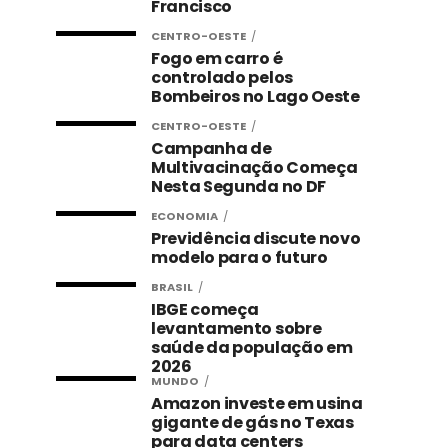
Francisco
CENTRO-OESTE
Fogo em carro é
controlado pelos
Bombeiros no Lago Oeste
CENTRO-OESTE
Campanha de
Multivacinação Começa
Nesta Segunda no DF
ECONOMIA
Previdência discute novo
modelo para o futuro
BRASIL
IBGE começa
levantamento sobre
saúde da população em
2026
MUNDO
Amazon investe em usina
gigante de gás no Texas
para data centers