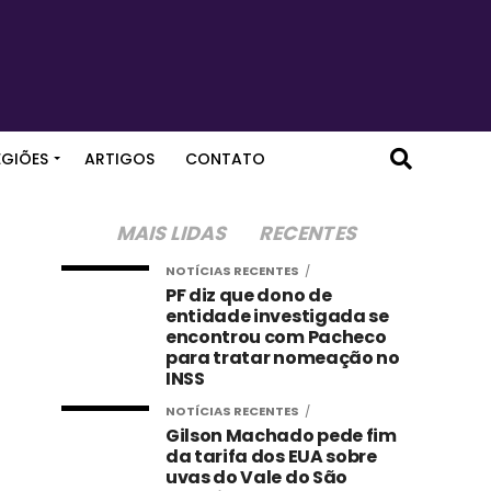
EGIÕES
ARTIGOS
CONTATO
MAIS LIDAS
RECENTES
NOTÍCIAS RECENTES
PF diz que dono de
entidade investigada se
encontrou com Pacheco
para tratar nomeação no
INSS
NOTÍCIAS RECENTES
Gilson Machado pede fim
da tarifa dos EUA sobre
uvas do Vale do São