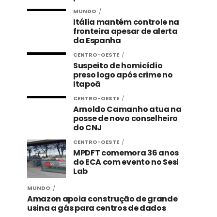
MUNDO
Itália mantém controle na
fronteira apesar de alerta
da Espanha
CENTRO-OESTE
Suspeito de homicídio
preso logo após crime no
Itapoã
CENTRO-OESTE
Arnoldo Camanho atua na
posse de novo conselheiro
do CNJ
CENTRO-OESTE
MPDFT comemora 36 anos
do ECA com evento no Sesi
Lab
MUNDO
Amazon apoia construção de grande
usina a gás para centros de dados