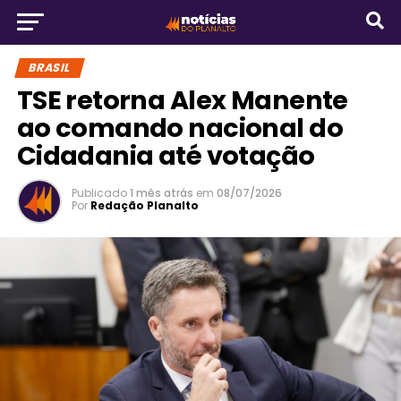
BRASIL
TSE retorna Alex Manente
ao comando nacional do
Cidadania até votação
Publicado
1 mês atrás
em
08/07/2026
Por
Redação Planalto