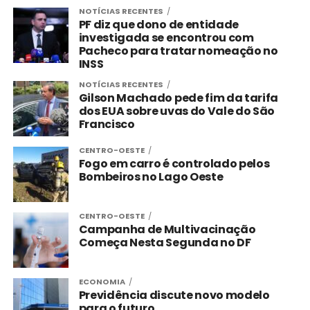
NOTÍCIAS RECENTES
PF diz que dono de entidade
investigada se encontrou com
Pacheco para tratar nomeação no
INSS
NOTÍCIAS RECENTES
Gilson Machado pede fim da tarifa
dos EUA sobre uvas do Vale do São
Francisco
CENTRO-OESTE
Fogo em carro é controlado pelos
Bombeiros no Lago Oeste
CENTRO-OESTE
Campanha de Multivacinação
Começa Nesta Segunda no DF
ECONOMIA
Previdência discute novo modelo
para o futuro