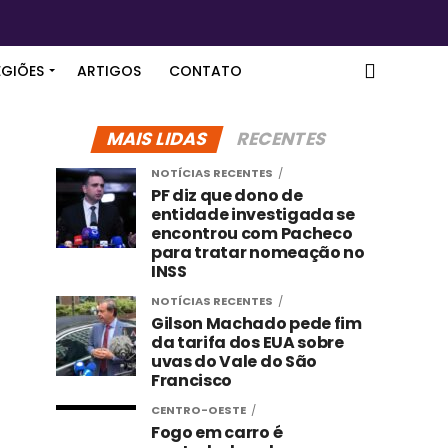
EGIÕES
ARTIGOS
CONTATO
MAIS LIDAS
RECENTES
NOTÍCIAS RECENTES
PF diz que dono de
entidade investigada se
encontrou com Pacheco
para tratar nomeação no
INSS
NOTÍCIAS RECENTES
Gilson Machado pede fim
da tarifa dos EUA sobre
uvas do Vale do São
Francisco
CENTRO-OESTE
Fogo em carro é