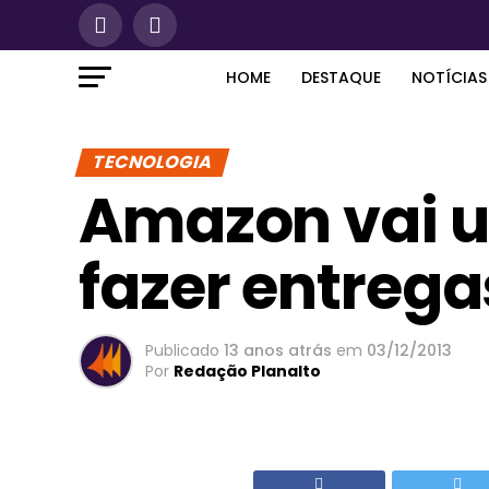
HOME
DESTAQUE
NOTÍCIAS
TECNOLOGIA
Amazon vai u
fazer entrega
Publicado
13 anos atrás
em
03/12/2013
Por
Redação Planalto