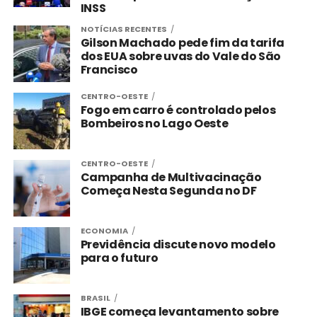
INSS
NOTÍCIAS RECENTES
Gilson Machado pede fim da tarifa
dos EUA sobre uvas do Vale do São
Francisco
CENTRO-OESTE
Fogo em carro é controlado pelos
Bombeiros no Lago Oeste
CENTRO-OESTE
Campanha de Multivacinação
Começa Nesta Segunda no DF
ECONOMIA
Previdência discute novo modelo
para o futuro
BRASIL
IBGE começa levantamento sobre