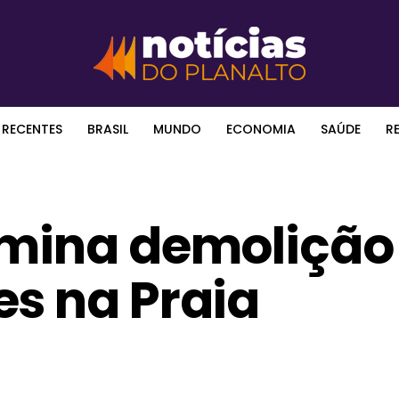
 RECENTES
BRASIL
MUNDO
ECONOMIA
SAÚDE
R
rmina demolição
es na Praia