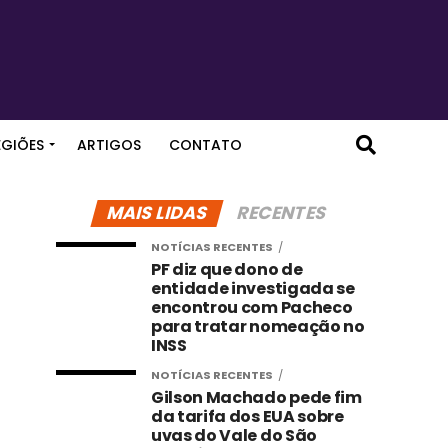
EGIÕES
ARTIGOS
CONTATO
MAIS LIDAS
RECENTES
NOTÍCIAS RECENTES
PF diz que dono de
entidade investigada se
encontrou com Pacheco
para tratar nomeação no
INSS
NOTÍCIAS RECENTES
Gilson Machado pede fim
da tarifa dos EUA sobre
uvas do Vale do São