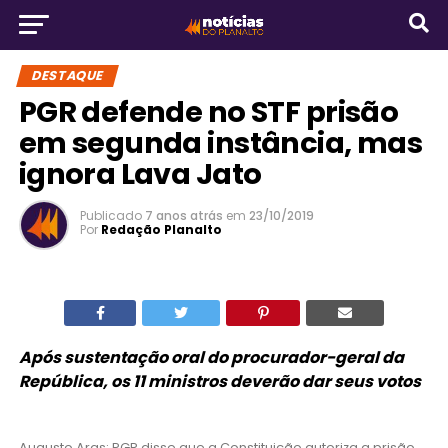
DESTAQUE
PGR defende no STF prisão
em segunda instância, mas
ignora Lava Jato
Publicado
7 anos atrás
em
23/10/2019
Por
Redação Planalto
Após sustentação oral do procurador-geral da
República, os 11 ministros deverão dar seus votos
Augusto Aras: PGR disse que a Constituição autoriza a prisão