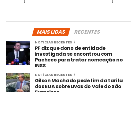
MAIS LIDAS
RECENTES
NOTÍCIAS RECENTES
PF diz que dono de entidade
investigada se encontrou com
Pacheco para tratar nomeação no
INSS
NOTÍCIAS RECENTES
Gilson Machado pede fim da tarifa
dos EUA sobre uvas do Vale do São
Francisco
CENTRO-OESTE
Fogo em carro é controlado pelos
Bombeiros no Lago Oeste
CENTRO-OESTE