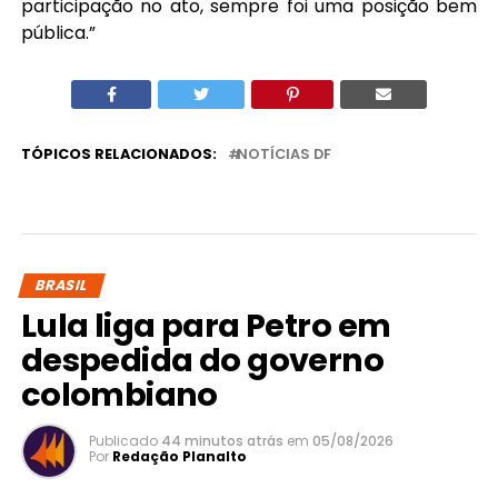
participação no ato, sempre foi uma posição bem
pública.”
TÓPICOS RELACIONADOS:
NOTÍCIAS DF
BRASIL
Lula liga para Petro em
despedida do governo
colombiano
Publicado
44 minutos atrás
em
05/08/2026
Por
Redação Planalto