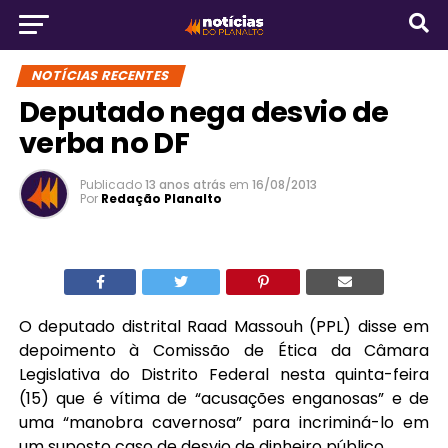
NOTÍCIAS RECENTES
Deputado nega desvio de
verba no DF
Publicado
13 anos atrás
em
16/08/2013
Por
Redação Planalto
O deputado distrital Raad Massouh (PPL) disse em
depoimento à Comissão de Ética da Câmara
Legislativa do Distrito Federal nesta quinta-feira
(15) que é vítima de “acusações enganosas” e de
uma “manobra cavernosa” para incriminá-lo em
um suposto caso de desvio de dinheiro público.