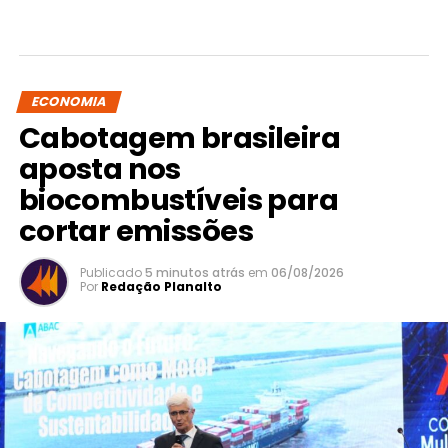
ECONOMIA
Cabotagem brasileira
aposta nos
biocombustíveis para
cortar emissões
Publicado
5 minutos atrás
em
06/08/2026
Por
Redação Planalto