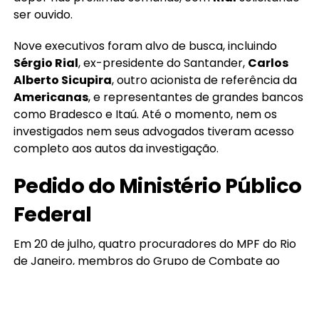
ser ouvido.
Nove executivos foram alvo de busca, incluindo
Sérgio Rial
, ex-presidente do Santander,
Carlos
Alberto Sicupira
, outro acionista de referência da
Americanas
, e representantes de grandes bancos
como Bradesco e Itaú. Até o momento, nem os
investigados nem seus advogados tiveram acesso
completo aos autos da investigação.
Pedido do Ministério Público
Federal
Em 20 de julho, quatro procuradores do MPF do Rio
de Janeiro, membros do Grupo de Combate ao
Crime Organizado (Gaeco), pediram ao Tribunal
Regional da Justiça Federal da Segunda Região
(TRF-2) que suspendesse o bloqueio de até R$ 54,2