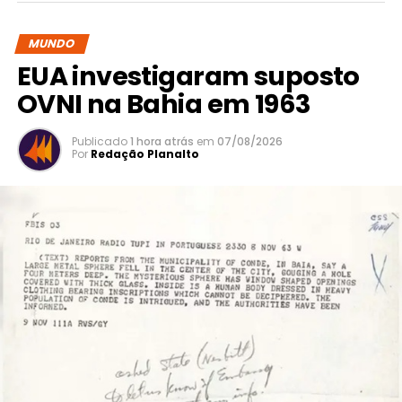
MUNDO
EUA investigaram suposto
OVNI na Bahia em 1963
Publicado
1 hora atrás
em
07/08/2026
Por
Redação Planalto