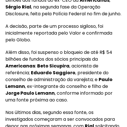
bilhões dos fundos do ex-CEO da
Americanas
,
Sérgio Rial
, na segunda fase da Operação
Disclosure, feita pela Polícia Federal no fim de junho.
A decisão, parte de um processo sigiloso, foi
inicialmente reportada pelo Valor e confirmada
pelo Globo.
Além disso, foi suspenso o bloqueio de até R$ 54
bilhões de fundos dos sócios principais da
Americanas
:
Beto Sicupira
, acionista de
referência;
Eduardo Saggioro
, presidente do
conselho de administração da varejista; e
Paulo
Lemann
, ex-integrante do conselho e filho de
Jorge Paulo Lemann
, conforme informado por
uma fonte próxima ao caso.
Nos últimos dias, segundo essa fonte, os
investigados começaram a ser convocados para
depor nas próximas semanas, com
Rial
solicitando