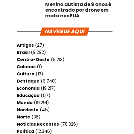
Menino autista de 9 anos é
encontrado por drone em
mata nos EUA
NAVEGUE AQUI
Artigos
(27)
Brasil
(9.292)
Centro-Oeste
(9.213)
Colunas
(1)
Cultura
(13)
Destaque
(6.748)
Economia
(19.217)
Educação
(57)
Mundo
(19.291)
Nordeste
(45)
Norte
(36)
Notícias Recentes
(78.326)
Política
(12.346)