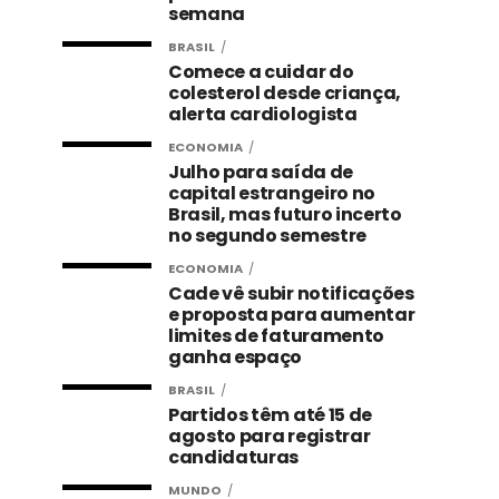
semana
BRASIL
Comece a cuidar do
colesterol desde criança,
alerta cardiologista
ECONOMIA
Julho para saída de
capital estrangeiro no
Brasil, mas futuro incerto
no segundo semestre
ECONOMIA
Cade vê subir notificações
e proposta para aumentar
limites de faturamento
ganha espaço
BRASIL
Partidos têm até 15 de
agosto para registrar
candidaturas
MUNDO