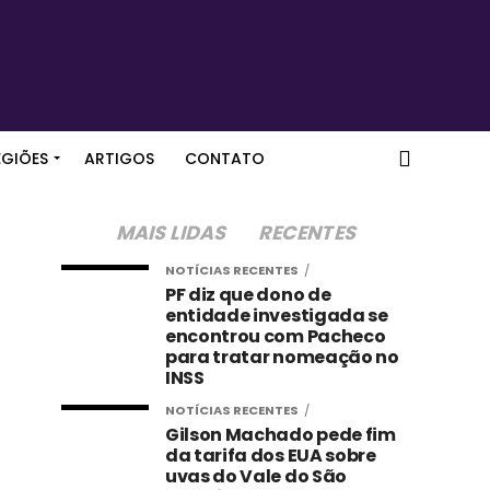
EGIÕES
ARTIGOS
CONTATO
MAIS LIDAS
RECENTES
NOTÍCIAS RECENTES
PF diz que dono de
entidade investigada se
encontrou com Pacheco
para tratar nomeação no
INSS
NOTÍCIAS RECENTES
Gilson Machado pede fim
da tarifa dos EUA sobre
uvas do Vale do São