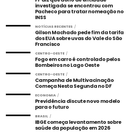
investigada se encontrou com
Pacheco para tratar nomeação no
INSS
NOTÍCIAS RECENTES
Gilson Machado pede fim da tarifa
dos EUA sobre uvas do Vale do São
Francisco
CENTRO-OESTE
Fogo em carro é controlado pelos
Bombeiros no Lago Oeste
CENTRO-OESTE
Campanha de Multivacinação
Começa Nesta Segunda no DF
ECONOMIA
Previdência discute novo modelo
para o futuro
BRASIL
IBGE começa levantamento sobre
saúde da população em 2026