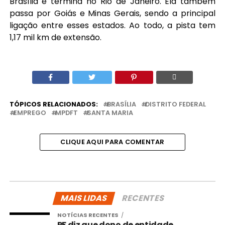
Brasília e termina no Rio de Janeiro. Ela também
passa por Goiás e Minas Gerais, sendo a principal
ligação entre esses estados. Ao todo, a pista tem
1,17 mil km de extensão.
TÓPICOS RELACIONADOS:
BRASÍLIA
DISTRITO FEDERAL
EMPREGO
MPDFT
SANTA MARIA
CLIQUE AQUI PARA COMENTAR
MAIS LIDAS
RECENTES
NOTÍCIAS RECENTES
PF diz que dono de entidade