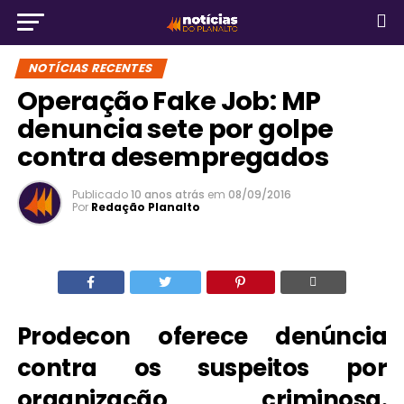
NOTÍCIAS RECENTES
Operação Fake Job: MP
denuncia sete por golpe
contra desempregados
Publicado
10 anos atrás
em
08/09/2016
Por
Redação Planalto
Prodecon oferece denúncia
contra os suspeitos por
organização criminosa.