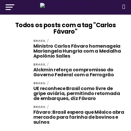
Todos os posts com a tag "Carlos
Fávaro"
BRASIL
Ministro Carlos Fávaro homenageia
Mariangela Hungria com a Medalha
Apolônio Salles
BRASIL
Alckmin reforça compromisso do
Governo Federal com a Ferrogrão
BRASIL
UE reconhece Brasil como livre de
gripe aviária, permitindo retomada
de embarques, diz Fávaro
BRASIL
Fávaro: Brasil espera que México abra
mercado para farinha de bovinos e
suínos