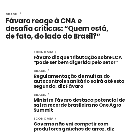
BRASIL
Fávaro reage à CNA e
desafia críticas: “Quem está,
de fato, do lado do Brasil?”
ECONOMIA
Fávaro diz que tributação sobre LCA
“pode ser bem digerida pelo setor”
BRASIL
Regulamentação de multas do
autocontrole sanitário sairá até esta
segunda, diz Fávaro
BRASIL
Ministro Fávaro destaca potencial de
safra recorde brasileira no One Agro
Summit
ECONOMIA
Governo não vai competir com
produtores gaúchos de arroz, diz