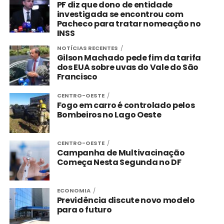
PF diz que dono de entidade
investigada se encontrou com
Pacheco para tratar nomeação no
INSS
NOTÍCIAS RECENTES
Gilson Machado pede fim da tarifa
dos EUA sobre uvas do Vale do São
Francisco
CENTRO-OESTE
Fogo em carro é controlado pelos
Bombeiros no Lago Oeste
CENTRO-OESTE
Campanha de Multivacinação
Começa Nesta Segunda no DF
ECONOMIA
Previdência discute novo modelo
para o futuro