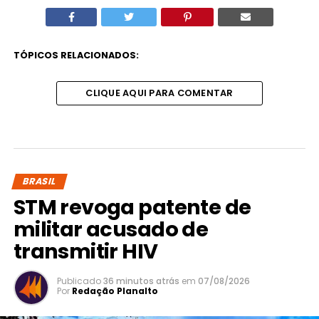
TÓPICOS RELACIONADOS:
CLIQUE AQUI PARA COMENTAR
BRASIL
STM revoga patente de
militar acusado de
transmitir HIV
Publicado
36 minutos atrás
em
07/08/2026
Por
Redação Planalto