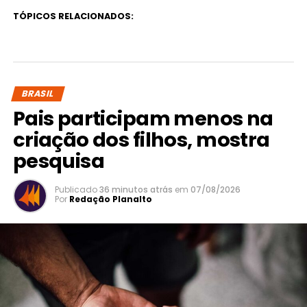
TÓPICOS RELACIONADOS:
BRASIL
Pais participam menos na
criação dos filhos, mostra
pesquisa
Publicado
36 minutos atrás
em
07/08/2026
Por
Redação Planalto