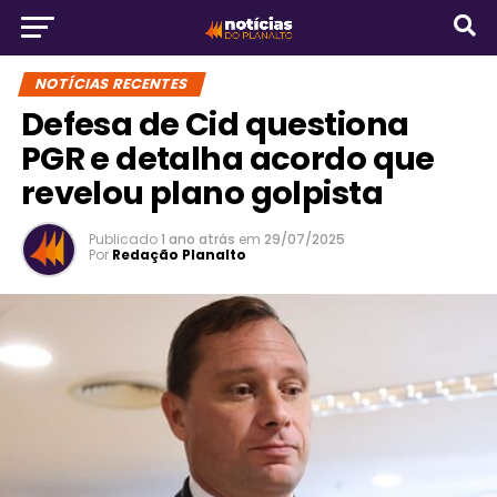
NOTÍCIAS RECENTES
Defesa de Cid questiona
PGR e detalha acordo que
revelou plano golpista
Publicado
1 ano atrás
em
29/07/2025
Por
Redação Planalto