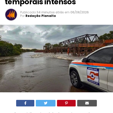
temporais intensos
Publicado
34 minutos atrás
em
06/08/2026
Por
Redação Planalto