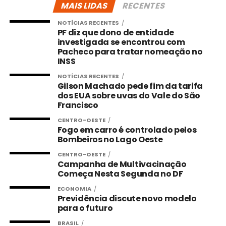
MAIS LIDAS
RECENTES
NOTÍCIAS RECENTES
PF diz que dono de entidade
investigada se encontrou com
Pacheco para tratar nomeação no
INSS
NOTÍCIAS RECENTES
Gilson Machado pede fim da tarifa
dos EUA sobre uvas do Vale do São
Francisco
CENTRO-OESTE
Fogo em carro é controlado pelos
Bombeiros no Lago Oeste
CENTRO-OESTE
Campanha de Multivacinação
Começa Nesta Segunda no DF
ECONOMIA
Previdência discute novo modelo
para o futuro
BRASIL