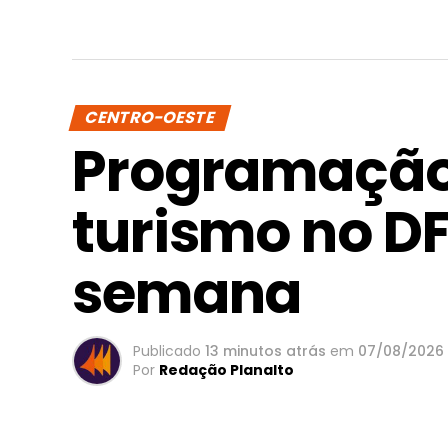
CENTRO-OESTE
Programação 
turismo no DF
semana
Publicado
13 minutos atrás
em
07/08/2026
Por
Redação Planalto