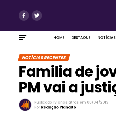
HOME
DESTAQUE
NOTÍCIAS
NOTÍCIAS RECENTES
Familia de j
PM vai a justi
Publicado
13 anos atrás
em
06/04/2013
Por
Redação Planalto