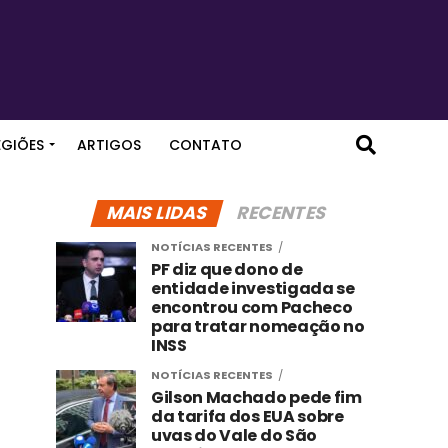
EGIÕES
ARTIGOS
CONTATO
MAIS LIDAS
RECENTES
NOTÍCIAS RECENTES
PF diz que dono de
entidade investigada se
encontrou com Pacheco
para tratar nomeação no
INSS
NOTÍCIAS RECENTES
Gilson Machado pede fim
da tarifa dos EUA sobre
uvas do Vale do São