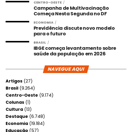
CENTRO-OESTE
Campanha de Multivacinação
Começa Nesta Segunda no DF
ECONOMIA
Previdência discute novo modelo
para o futuro
BRASIL
IBGE começa levantamento sobre
saúde da população em 2026
NAVEGUE AQUI
Artigos
(27)
Brasil
(9.264)
Centro-Oeste
(9.174)
Colunas
(1)
Cultura
(13)
Destaque
(6.748)
Economia
(19.184)
Educação
(57)