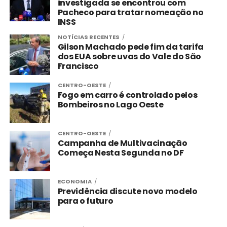
investigada se encontrou com
Pacheco para tratar nomeação no
INSS
NOTÍCIAS RECENTES
Gilson Machado pede fim da tarifa
dos EUA sobre uvas do Vale do São
Francisco
CENTRO-OESTE
Fogo em carro é controlado pelos
Bombeiros no Lago Oeste
CENTRO-OESTE
Campanha de Multivacinação
Começa Nesta Segunda no DF
ECONOMIA
Previdência discute novo modelo
para o futuro