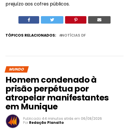
prejuízo aos cofres públicos.
TÓPICOS RELACIONADOS:
NOTÍCIAS DF
MUNDO
Homem condenado à
prisão perpétua por
atropelar manifestantes
em Munique
Publicado
44 minutos atrás
em
06/08/2026
Por
Redação Planalto