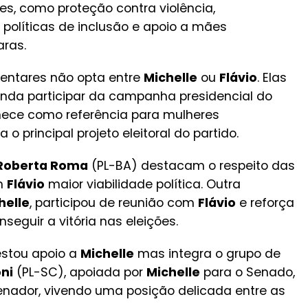
s, como proteção contra violência,
políticas de inclusão e apoio a mães
aras.
mentares não opta entre
Michelle
ou
Flávio
. Elas
inda participar da campanha presidencial do
nece como referência para mulheres
 o principal projeto eleitoral do partido.
Roberta Roma
(PL-BA) destacam o respeito das
m
Flávio
maior viabilidade política. Outra
helle
, participou de reunião com
Flávio
e reforça
eguir a vitória nas eleições.
stou apoio a
Michelle
mas integra o grupo de
ni
(PL-SC), apoiada por
Michelle
para o Senado,
enador, vivendo uma posição delicada entre as