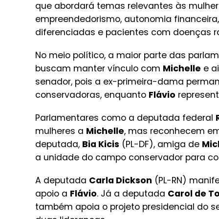
que abordará temas relevantes às mulhere
empreendedorismo, autonomia financeira, 
diferenciadas e pacientes com doenças r
No meio político, a maior parte das parla
buscam manter vínculo com
Michelle
e a
senador, pois a ex-primeira-dama perma
conservadoras, enquanto
Flávio
representa
Parlamentares como a deputada federal
mulheres a
Michelle
, mas reconhecem e
deputada,
Bia Kicis
(PL-DF), amiga de
Mic
a unidade do campo conservador para cons
A deputada
Carla Dickson
(PL-RN) manife
apoio a
Flávio
. Já a deputada
Carol de To
também apoia o projeto presidencial do s