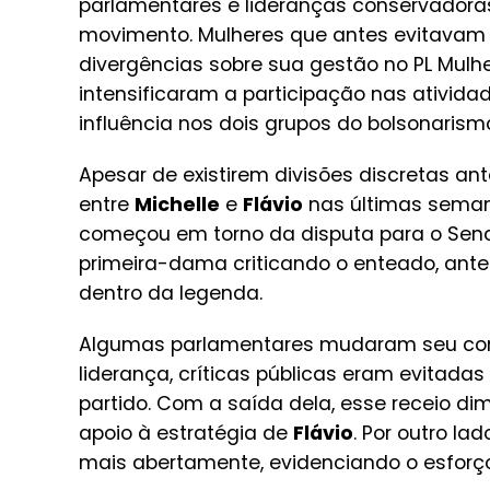
parlamentares e lideranças conservadoras
movimento. Mulheres que antes evitavam c
divergências sobre sua gestão no PL Mul
intensificaram a participação nas ativi
influência nos dois grupos do bolsonarism
Apesar de existirem divisões discretas ant
entre
Michelle
e
Flávio
nas últimas semana
começou em torno da disputa para o Sen
primeira-dama criticando o enteado, ante
dentro da legenda.
Algumas parlamentares mudaram seu co
liderança, críticas públicas eram evitad
partido. Com a saída dela, esse receio di
apoio à estratégia de
Flávio
. Por outro la
mais abertamente, evidenciando o esforço