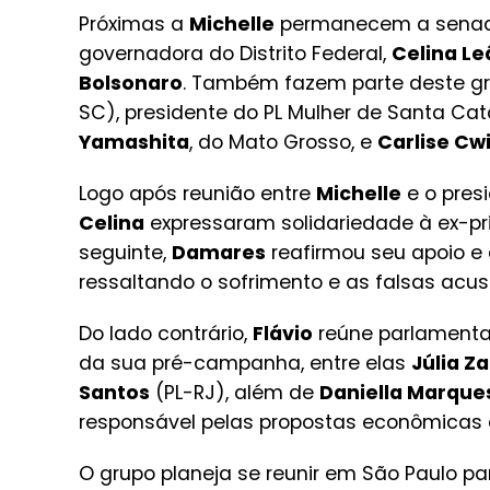
Próximas a
Michelle
permanecem a sena
governadora do Distrito Federal,
Celina Le
Bolsonaro
. Também fazem parte deste g
SC), presidente do PL Mulher de Santa Cat
Yamashita
, do Mato Grosso, e
Carlise Cw
Logo após reunião entre
Michelle
e o presi
Celina
expressaram solidariedade à ex-p
seguinte,
Damares
reafirmou seu apoio e 
ressaltando o sofrimento e as falsas acus
Do lado contrário,
Flávio
reúne parlament
da sua pré-campanha, entre elas
Júlia Z
Santos
(PL-RJ), além de
Daniella Marque
responsável pelas propostas econômicas e
O grupo planeja se reunir em São Paulo para