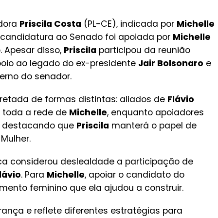
adora
Priscila Costa
(PL-CE), indicada por
Michelle
a candidatura ao Senado foi apoiada por
Michelle
. Apesar disso,
Priscila
participou da reunião
poio ao legado do ex-presidente
Jair Bolsonaro
e
erno do senador.
pretada de formas distintas: aliados de
Flávio
a toda a rede de
Michelle
, enquanto apoiadores
o, destacando que
Priscila
manterá o papel de
Mulher.
a considerou deslealdade a participação de
lávio
. Para
Michelle
, apoiar o candidato do
mento feminino que ela ajudou a construir.
rança e reflete diferentes estratégias para