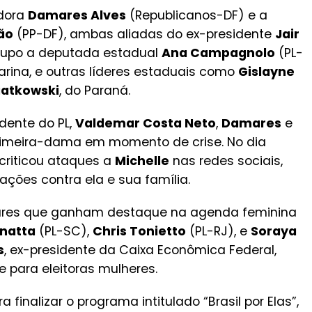
dora
Damares Alves
(Republicanos-DF) e a
ão
(PP-DF), ambas aliadas do ex-presidente
Jair
rupo a deputada estadual
Ana Campagnolo
(PL-
arina, e outras líderes estaduais como
Gislayne
iatkowski
, do Paraná.
dente do PL,
Valdemar Costa Neto
,
Damares
e
rimeira-dama em momento de crise. No dia
criticou ataques a
Michelle
nas redes sociais,
ações contra ela e sua família.
ares que ganham destaque na agenda feminina
anatta
(PL-SC),
Chris Tonietto
(PL-RJ), e
Soraya
s
, ex-presidente da Caixa Econômica Federal,
 para eleitoras mulheres.
 finalizar o programa intitulado “Brasil por Elas”,