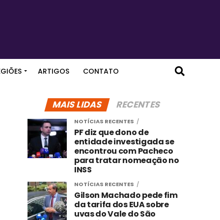
EGIÕES
ARTIGOS
CONTATO
MAIS LIDAS
RECENTES
NOTÍCIAS RECENTES
PF diz que dono de
entidade investigada se
encontrou com Pacheco
para tratar nomeação no
INSS
NOTÍCIAS RECENTES
Gilson Machado pede fim
da tarifa dos EUA sobre
uvas do Vale do São