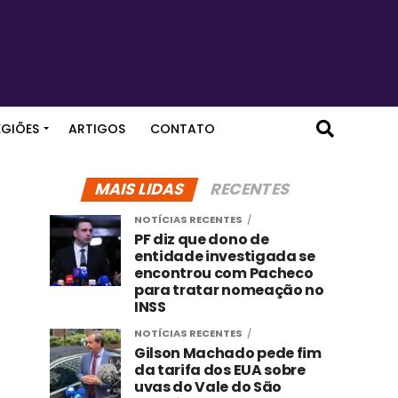
EGIÕES
ARTIGOS
CONTATO
MAIS LIDAS
RECENTES
NOTÍCIAS RECENTES
PF diz que dono de
entidade investigada se
encontrou com Pacheco
para tratar nomeação no
INSS
NOTÍCIAS RECENTES
Gilson Machado pede fim
da tarifa dos EUA sobre
uvas do Vale do São