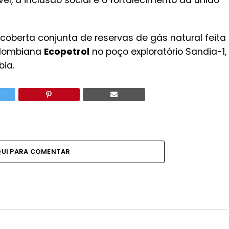
l, a inclusão social e o fortalecimento da união
coberta conjunta de reservas de gás natural feita
olombiana
Ecopetrol
no poço exploratório Sandia-1,
ia.
QUI PARA COMENTAR