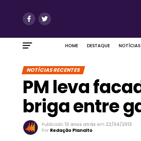
HOME
DESTAQUE
NOTÍCIAS
NOTÍCIAS RECENTES
PM leva faca
briga entre 
Publicado
13 anos atrás
em
22/04/2013
Por
Redação Planalto