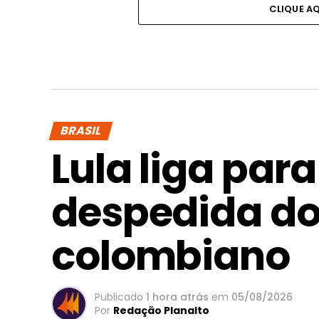
CLIQUE A
BRASIL
Lula liga par
despedida do
colombiano
Publicado
1 hora atrás
em
05/08/2026
Por
Redação Planalto