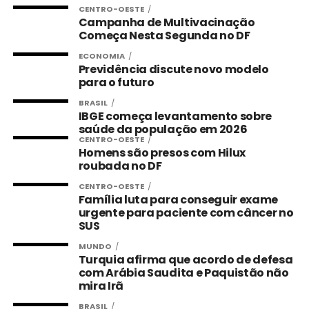
CENTRO-OESTE
Campanha de Multivacinação
Começa Nesta Segunda no DF
ECONOMIA
Previdência discute novo modelo
para o futuro
BRASIL
IBGE começa levantamento sobre
saúde da população em 2026
CENTRO-OESTE
Homens são presos com Hilux
roubada no DF
CENTRO-OESTE
Família luta para conseguir exame
urgente para paciente com câncer no
SUS
MUNDO
Turquia afirma que acordo de defesa
com Arábia Saudita e Paquistão não
mira Irã
BRASIL