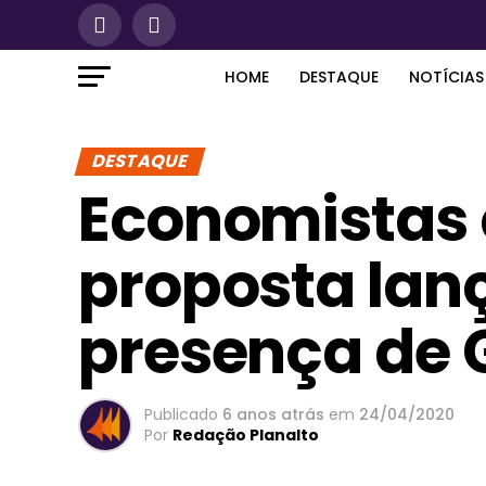
HOME
DESTAQUE
NOTÍCIAS
DESTAQUE
Economistas 
proposta la
presença de 
Publicado
6 anos atrás
em
24/04/2020
Por
Redação Planalto