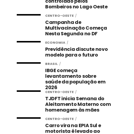
controlado pelos
Bombeiros no Lago Oeste
CENTRO-OESTE
Campanha de
Multivacinação Começa
Nesta Segunda no DF
ECONOMIA
Previdência discute novo
modelo para o futuro
BRASIL
IBGE começa
levantamento sobre
saúde da população em
2026
CENTRO-OESTE
TJDFT inicia Semana do
Aleitamento Materno com
homenagem às mães
CENTRO-OESTE
Carro vira na EPIA Sul e
motorista é levado ao