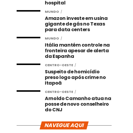
hospital
MUNDO
Amazon investe em usina
gigante de gás no Texas
para data centers
MUNDO
Itália mantém controle na
fronteira apesar de alerta
da Espanha
CENTRO-OESTE
Suspeito de homicídio
preso logo após crime no
Itapoã
CENTRO-OESTE
Arnoldo Camanho atua na
posse de novo conselheiro
do CNJ
NAVEGUE AQUI