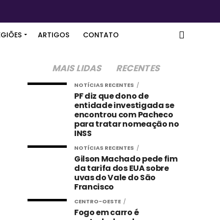
EGIÕES
ARTIGOS
CONTATO
MAIS LIDAS
RECENTES
NOTÍCIAS RECENTES
PF diz que dono de
entidade investigada se
encontrou com Pacheco
para tratar nomeação no
INSS
NOTÍCIAS RECENTES
Gilson Machado pede fim
da tarifa dos EUA sobre
uvas do Vale do São
Francisco
CENTRO-OESTE
Fogo em carro é