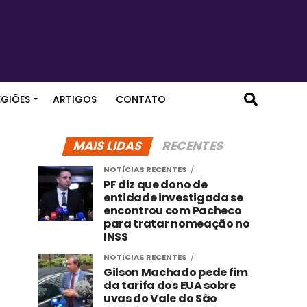
EGIÕES
ARTIGOS
CONTATO
MAIS LIDAS
RECENTES
NOTÍCIAS RECENTES
PF diz que dono de
entidade investigada se
encontrou com Pacheco
para tratar nomeação no
INSS
NOTÍCIAS RECENTES
Gilson Machado pede fim
da tarifa dos EUA sobre
uvas do Vale do São