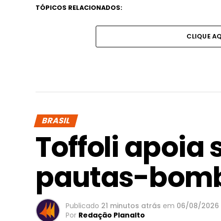
TÓPICOS RELACIONADOS:
CLIQUE A
BRASIL
Toffoli apoia
pautas-bom
Publicado
21 minutos atrás
em
06/08/2026
Por
Redação Planalto