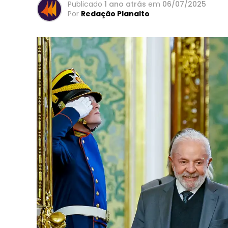
Publicado
1 ano atrás
em
06/07/2025
Por
Redação Planalto