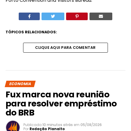
Porto Convention and Visitors Bureau.
TÓPICOS RELACIONADOS:
CLIQUE AQUI PARA COMENTAR
ECONOMIA
Fux marca nova reunião
para resolver empréstimo
do BRB
Publicado
10 minutos atrás
em
05/08/2026
Por
Redação Planalto