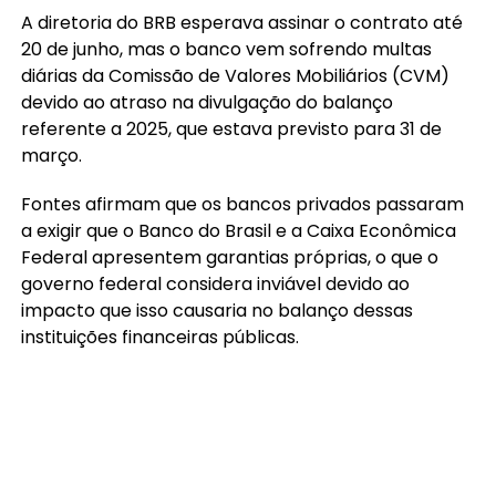
A diretoria do BRB esperava assinar o contrato até
20 de junho, mas o banco vem sofrendo multas
diárias da Comissão de Valores Mobiliários (CVM)
devido ao atraso na divulgação do balanço
referente a 2025, que estava previsto para 31 de
março.
Fontes afirmam que os bancos privados passaram
a exigir que o Banco do Brasil e a Caixa Econômica
Federal apresentem garantias próprias, o que o
governo federal considera inviável devido ao
impacto que isso causaria no balanço dessas
instituições financeiras públicas.
Além disso, os bancos privados consideram que o
plano de negócios apresentado pelo BRB e pelo
governo do Distrito Federal não é suficiente para
convencê-los a fornecer as garantias necessárias
para que o empréstimo junto ao FGC seja