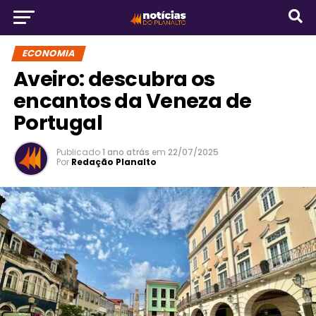
ECONOMIA
Aveiro: descubra os
encantos da Veneza de
Portugal
Publicado
1 ano atrás
em
22/07/2025
Por
Redação Planalto