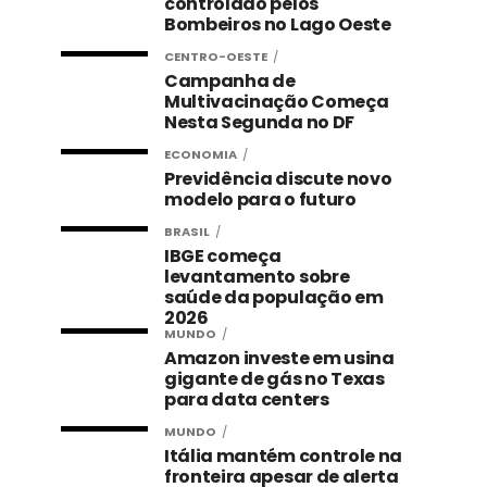
controlado pelos
Bombeiros no Lago Oeste
CENTRO-OESTE
Campanha de
Multivacinação Começa
Nesta Segunda no DF
ECONOMIA
Previdência discute novo
modelo para o futuro
BRASIL
IBGE começa
levantamento sobre
saúde da população em
2026
MUNDO
Amazon investe em usina
gigante de gás no Texas
para data centers
MUNDO
Itália mantém controle na
fronteira apesar de alerta