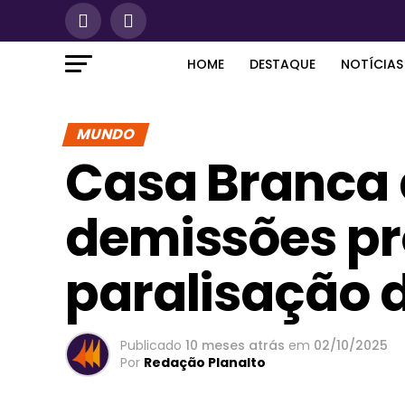
HOME
DESTAQUE
NOTÍCIAS
MUNDO
Casa Branca 
demissões pr
paralisação 
Publicado
10 meses atrás
em
02/10/2025
Por
Redação Planalto