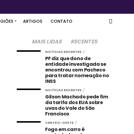
EGIÕES
ARTIGOS
CONTATO
MAIS LIDAS
RECENTES
NOTÍCIAS RECENTES
PF diz que dono de
entidade investigada se
encontrou com Pacheco
para tratar nomeação no
INSS
NOTÍCIAS RECENTES
Gilson Machado pede fim
da tarifa dos EUA sobre
uvas do Vale do São
Francisco
CENTRO-OESTE
Fogo em carro é