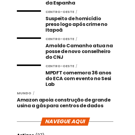
da Espanha
CENTRO-OESTE
Suspeito de homicídio
preso logo após crime no
Itapoã
CENTRO-OESTE
Arnoldo Camanho atua na
posse de novo conselheiro
do CNJ
CENTRO-OESTE
MPDFT comemora 36 anos
do ECA com evento no Sesi
Lab
MUNDO
Amazon apoia construção de grande
usina a gás para centros de dados
NAVEGUE AQUI