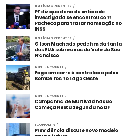
NOTÍCIAS RECENTES
PF diz que dono de entidade
investigada se encontrou com
Pacheco para tratar nomeação no
INSS
NOTÍCIAS RECENTES
Gilson Machado pede fim da tarifa
dos EUA sobre uvas do Vale do São
Francisco
CENTRO-OESTE
Fogo em carro é controlado pelos
Bombeiros no Lago Oeste
CENTRO-OESTE
Campanha de Multivacinação
Começa Nesta Segunda no DF
ECONOMIA
Previdência discute novo modelo