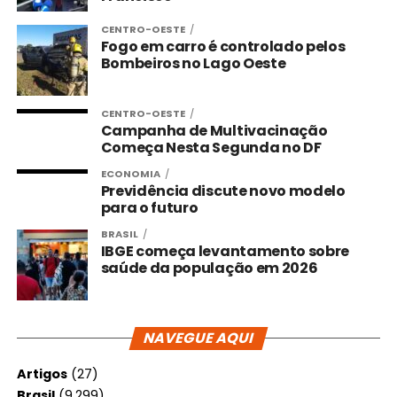
CENTRO-OESTE
Fogo em carro é controlado pelos
Bombeiros no Lago Oeste
CENTRO-OESTE
Campanha de Multivacinação
Começa Nesta Segunda no DF
ECONOMIA
Previdência discute novo modelo
para o futuro
BRASIL
IBGE começa levantamento sobre
saúde da população em 2026
NAVEGUE AQUI
Artigos
(27)
Brasil
(9.299)