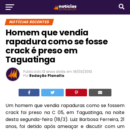
NOTÍCIAS RECENTES
Homem que vendia
rapadura como se fosse
crack é preso em
Taguatinga
Publicado
13 anos atrás
em
19/03/2013
Por
Redação Planalto
Um homem que vendia rapaduras como se fossem
crack foi preso na C 05, em Taguatinga, na noite
desta segunda-feira (18/3). Luiz Barbosa Ferreira, 21
anos, foi detido após ameaçar e discutir com um