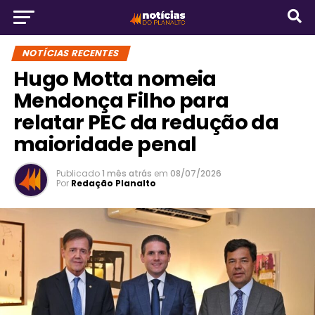
NOTÍCIAS RECENTES
Hugo Motta nomeia
Mendonça Filho para
relatar PEC da redução da
maioridade penal
Publicado
1 mês atrás
em
08/07/2026
Por
Redação Planalto