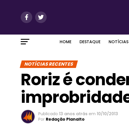
HOME
DESTAQUE
NOTÍCIAS
NOTÍCIAS RECENTES
Roriz é cond
improbridade
Publicado
13 anos atrás
em
10/10/2013
Por
Redação Planalto