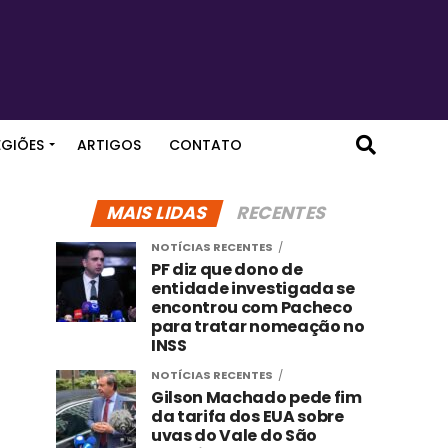
EGIÕES
ARTIGOS
CONTATO
MAIS LIDAS
RECENTES
NOTÍCIAS RECENTES
PF diz que dono de
entidade investigada se
encontrou com Pacheco
para tratar nomeação no
INSS
NOTÍCIAS RECENTES
Gilson Machado pede fim
da tarifa dos EUA sobre
uvas do Vale do São