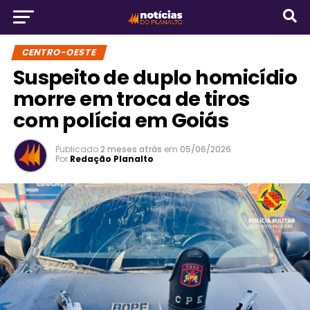
CENTRO-OESTE
Suspeito de duplo homicídio
morre em troca de tiros
com polícia em Goiás
Publicado
2 meses atrás
em
05/06/2026
Por
Redação Planalto