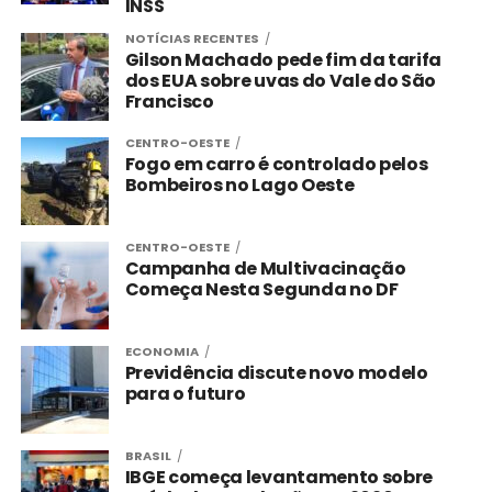
INSS
NOTÍCIAS RECENTES
Gilson Machado pede fim da tarifa
dos EUA sobre uvas do Vale do São
Francisco
CENTRO-OESTE
Fogo em carro é controlado pelos
Bombeiros no Lago Oeste
CENTRO-OESTE
Campanha de Multivacinação
Começa Nesta Segunda no DF
ECONOMIA
Previdência discute novo modelo
para o futuro
BRASIL
IBGE começa levantamento sobre