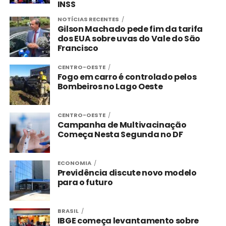
INSS
NOTÍCIAS RECENTES
Gilson Machado pede fim da tarifa
dos EUA sobre uvas do Vale do São
Francisco
CENTRO-OESTE
Fogo em carro é controlado pelos
Bombeiros no Lago Oeste
CENTRO-OESTE
Campanha de Multivacinação
Começa Nesta Segunda no DF
ECONOMIA
Previdência discute novo modelo
para o futuro
BRASIL
IBGE começa levantamento sobre