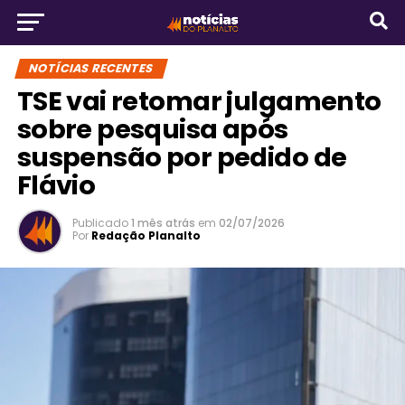
NOTÍCIAS RECENTES
TSE vai retomar julgamento
sobre pesquisa após
suspensão por pedido de
Flávio
Publicado
1 mês atrás
em
02/07/2026
Por
Redação Planalto