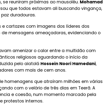
as, se reuniram próximas ao mausoléu.
Mohamad
essou que todos estavam ali buscando vingança,
 paz duradouras.
as e cartazes com imagens dos líderes dos
os de mensagens ameaçadoras, evidenciando o
tavam amenizar o calor entre a multidão com
ticos religiosos aguardando o início da
duzida pelo aiatolá
Hossein Noori Hamedani
,
vadores com mais de cem anos.
e homenagens que atraíram milhões em várias
ando com o velório de três dias em Teerã. A
iliência e coesão, num momento marcado pela
e protestos internos.