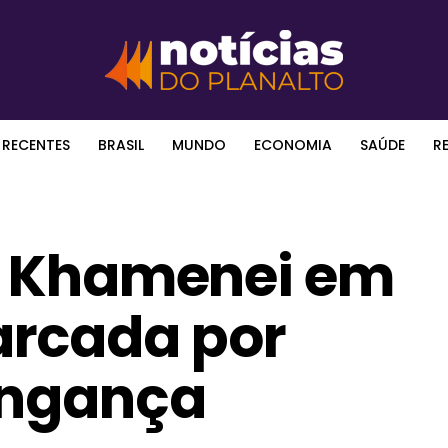
 RECENTES
BRASIL
MUNDO
ECONOMIA
SAÚDE
R
li Khamenei em
arcada por
ingança