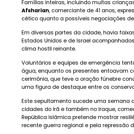
Famílias inteiras, incluindo muitas crianç
Afsharian
, comerciante de 41 anos, expr
cético quanto a possíveis negociações de
Em diversas partes da cidade, havia faix
Estados Unidos e de Israel acompanhad
clima hostil reinante.
Voluntários e equipes de emergência ten
água, enquanto os presentes entoavam cân
cerimônia, que teve a oração fúnebre con
uma figura de destaque entre os conser
Este sepultamento sucede uma semana d
cidades do Irã e também no Iraque, começ
República Islâmica pretende mostrar res
recente guerra regional e pela repressão d