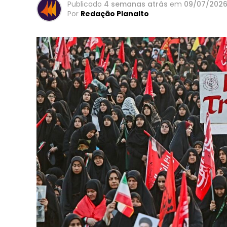
Publicado
4 semanas atrás
em
09/07/202
Por
Redação Planalto