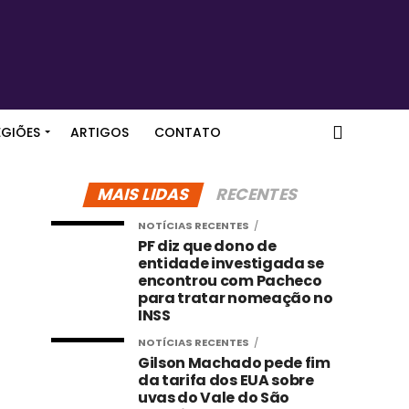
EGIÕES
ARTIGOS
CONTATO
MAIS LIDAS
RECENTES
NOTÍCIAS RECENTES
PF diz que dono de
entidade investigada se
encontrou com Pacheco
para tratar nomeação no
INSS
NOTÍCIAS RECENTES
Gilson Machado pede fim
da tarifa dos EUA sobre
uvas do Vale do São