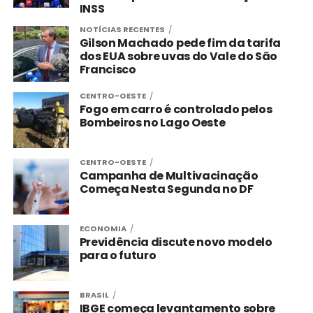
INSS
NOTÍCIAS RECENTES
Gilson Machado pede fim da tarifa
dos EUA sobre uvas do Vale do São
Francisco
CENTRO-OESTE
Fogo em carro é controlado pelos
Bombeiros no Lago Oeste
CENTRO-OESTE
Campanha de Multivacinação
Começa Nesta Segunda no DF
ECONOMIA
Previdência discute novo modelo
para o futuro
BRASIL
IBGE começa levantamento sobre