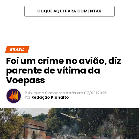
CLIQUE AQUI PARA COMENTAR
BRASIL
Foi um crime no avião, diz
parente de vítima da
Voepass
Publicado
9 minutos atrás
em
07/08/2026
Por
Redação Planalto